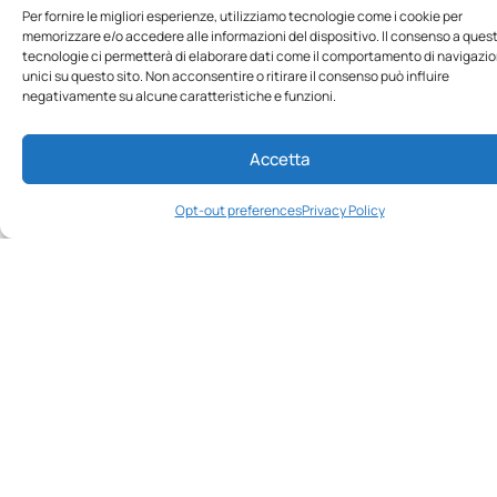
Per fornire le migliori esperienze, utilizziamo tecnologie come i cookie per
Scopri gli spazi
memorizzare e/o accedere alle informazioni del dispositivo. Il consenso a ques
tecnologie ci permetterà di elaborare dati come il comportamento di navigazio
unici su questo sito. Non acconsentire o ritirare il consenso può influire
negativamente su alcune caratteristiche e funzioni.
Accetta
Opt-out preferences
Privacy Policy
Suite indipendenti vista
mare
Che tu sia da solo, in coppia o in famiglia, la
suite indipendente è la soluzione perfetta per
te. Con le sue due camere da letto, può