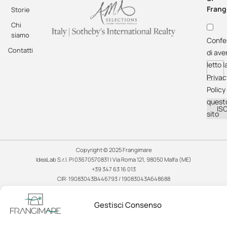
Frang
Storie
Chi
siamo
Confe
Contatti
di ave
letto l
Privac
Policy 
quest
ISC
sito
Copyright © 2025 Frangimare
IdeaLab S.r.l. PI 03670570831 | Via Roma 121, 98050 Malfa (ME)
+39 347 63 16 013
CIR: 19083043B446793 / 19083043A648688
CIN: IT083043B4NOAIOORT / IT083043A182MXMT52
Cookie Policy
Gestisci Consenso
Privacy Policy
Cookie e Privacy internazionale