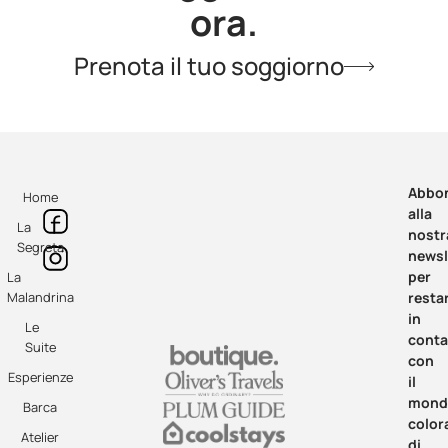
ora.
Prenota il tuo soggiorno
Abbon
Home
alla
La
nostr
Segreta
newsl
per
La
Malandrina
resta
in
Le
conta
Suite
con
Esperienze
il
mond
Barca
color
Atelier
di