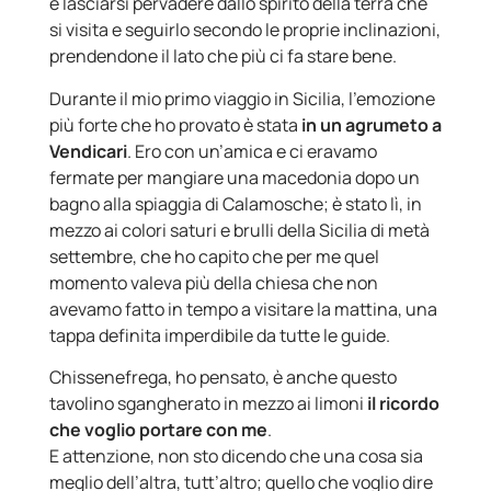
è lasciarsi pervadere dallo spirito della terra che
si visita e seguirlo secondo le proprie inclinazioni,
prendendone il lato che più ci fa stare bene.
Durante il mio primo viaggio in Sicilia, l’emozione
più forte che ho provato è stata
in un agrumeto a
Vendicari
. Ero con un’amica e ci eravamo
fermate per mangiare una macedonia dopo un
bagno alla spiaggia di Calamosche; è stato lì, in
mezzo ai colori saturi e brulli della Sicilia di metà
settembre, che ho capito che per me quel
momento valeva più della chiesa che non
avevamo fatto in tempo a visitare la mattina, una
tappa definita imperdibile da tutte le guide.
Chissenefrega, ho pensato, è anche questo
tavolino sgangherato in mezzo ai limoni
il ricordo
che voglio portare con me
.
E attenzione, non sto dicendo che una cosa sia
meglio dell’altra, tutt’altro; quello che voglio dire