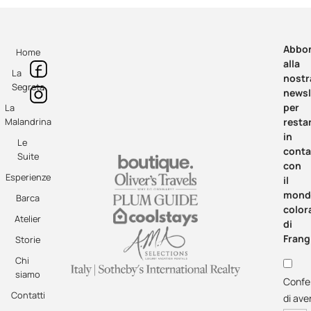
Abbon
Home
alla
La
nostr
Segreta
newsl
per
La
Malandrina
resta
in
Le
conta
Suite
con
Esperienze
il
mond
Barca
color
Atelier
di
Frang
Storie
Chi
siamo
Confe
Contatti
di ave