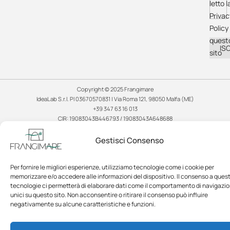
letto l
Privac
Policy 
quest
ISC
sito
Copyright © 2025 Frangimare
IdeaLab S.r.l. PI 03670570831 | Via Roma 121, 98050 Malfa (ME)
+39 347 63 16 013
CIR: 19083043B446793 / 19083043A648688
CIN: IT083043B4NOAIOORT / IT083043A182MXMT52
Gestisci Consenso
Cookie Policy
Privacy Policy
Cookie e Privacy internazionale
Per fornire le migliori esperienze, utilizziamo tecnologie come i cookie per
Termini del Soggiorno
memorizzare e/o accedere alle informazioni del dispositivo. Il consenso a ques
tecnologie ci permetterà di elaborare dati come il comportamento di navigazio
Photos © 40mirrors, Serena Cappelli and Jan Crab.
unici su questo sito. Non acconsentire o ritirare il consenso può influire
negativamente su alcune caratteristiche e funzioni.