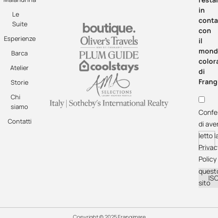
in
Le
conta
Suite
con
Esperienze
il
mond
Barca
color
Atelier
di
Frang
Storie
Chi
siamo
Confe
Contatti
di ave
letto l
Privac
Policy 
quest
ISC
sito
Copyright © 2025 Frangimare