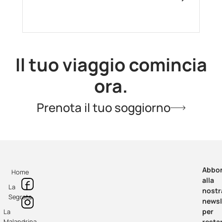
Il tuo viaggio comincia
ora.
Prenota il tuo soggiorno
Abbon
Home
alla
La
nostr
Segreta
newsl
per
La
Malandrina
resta