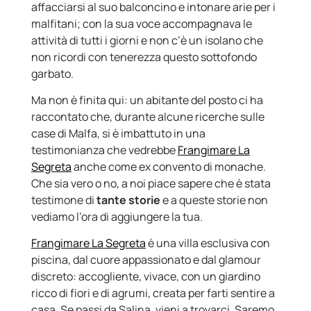
affacciarsi al suo balconcino e intonare arie per i
malfitani; con la sua voce accompagnava le
attività di tutti i giorni e non c’è un isolano che
non ricordi con tenerezza questo sottofondo
garbato.
Ma non è finita qui: un abitante del posto ci ha
raccontato che, durante alcune ricerche sulle
case di Malfa, si è imbattuto in una
testimonianza che vedrebbe
Frangimare La
Segreta
anche come ex convento di monache.
Che sia vero o no, a noi piace sapere che è stata
testimone di
tante storie
e a queste storie non
vediamo l’ora di aggiungere la tua.
Frangimare La Segreta
è una villa esclusiva con
piscina, dal cuore appassionato e dal glamour
discreto: accogliente, vivace, con un giardino
ricco di fiori e di agrumi, creata per farti sentire a
casa. Se passi da Salina, vieni a trovarci. Saremo